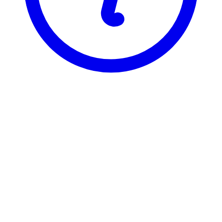
NTNU
AAR4835
Estetisk kommunikasjon
Visning
Karakterfordeling