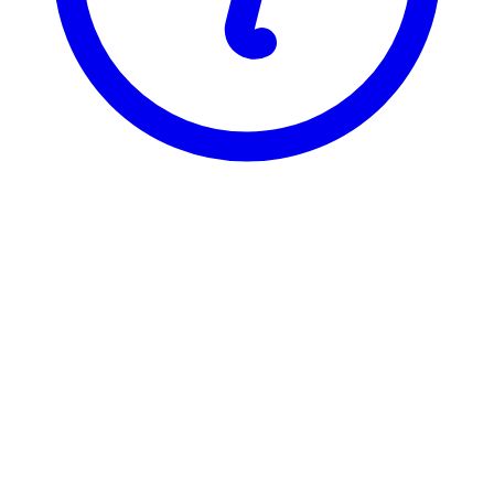
NTNU
AK2004
Lovverk/forvaltning innen fiske og
akvakultur
Visning
Karakterfordeling