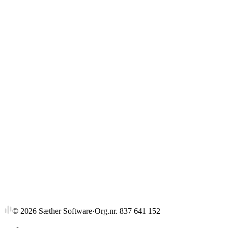
Gjennomsnitt
Strykprosent
©
2026
Sæther Software
·
Org.nr. 837 641 152