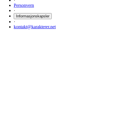
·
Personvern
·
Informasjonskapsler
·
kontakt@karakterer.net