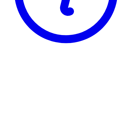
NTNU
ALIT1101
Litteraturen fra antikken til 1500
Visning
Karakterfordeling