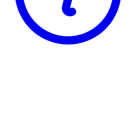
NTNU
ARK2215
Historisk arkeologi I
Visning
Karakterfordeling