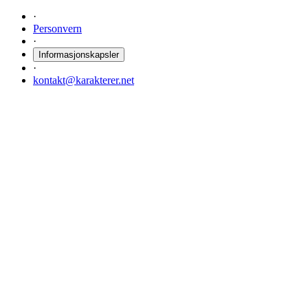
·
Personvern
·
Informasjonskapsler
·
kontakt@karakterer.net