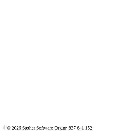
Gjennomsnitt
Strykprosent
©
2026
Sæther Software
·
Org.nr. 837 641 152