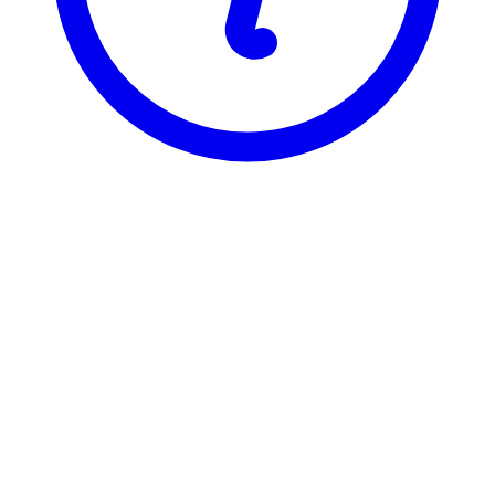
NTNU
BA6004
Jernbaneteknikk
Visning
Karakterfordeling