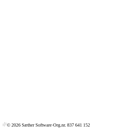
Gjennomsnitt
Strykprosent
©
2026
Sæther Software
·
Org.nr. 837 641 152