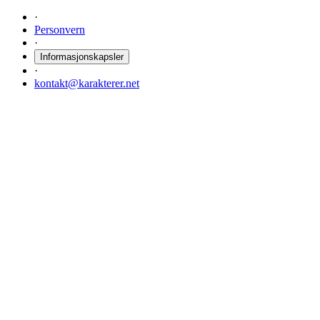
·
Personvern
·
Informasjonskapsler
·
kontakt@karakterer.net