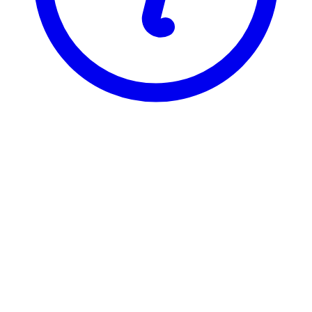
NTNU
BI2031
Biogeografi
Visning
Karakterfordeling