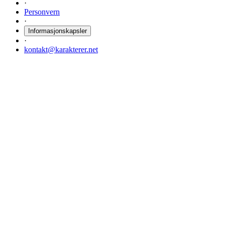
·
Personvern
·
Informasjonskapsler
·
kontakt@karakterer.net