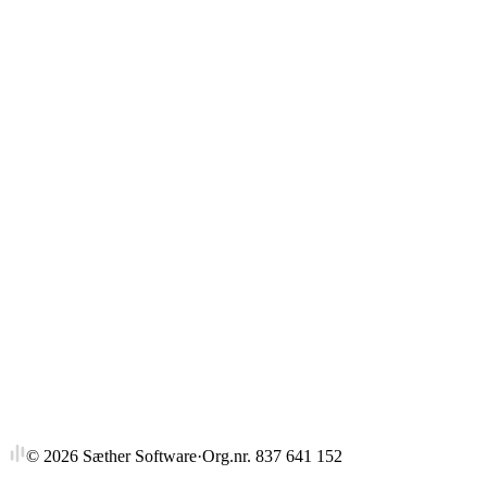
Gjennomsnitt
Strykprosent
©
2026
Sæther Software
·
Org.nr. 837 641 152