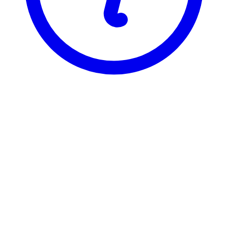
NTNU
DIE/AVHANDL
Avhandling for dr.grad
Visning
Karakterfordeling