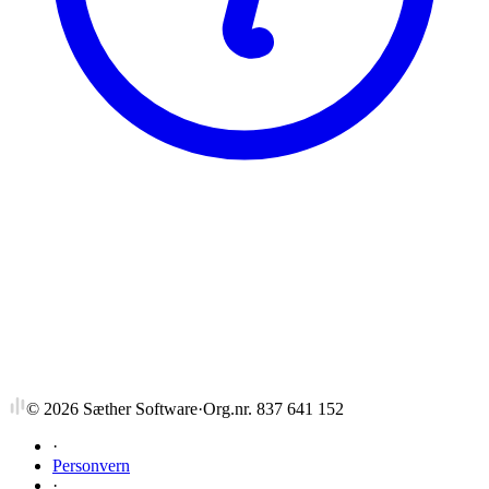
NTNU
FI8852
Vitenskapsteori for
doktorgradskandidater med særlig
henblikk på realister
©
2026
Sæther Software
·
Org.nr. 837 641 152
·
Personvern
·