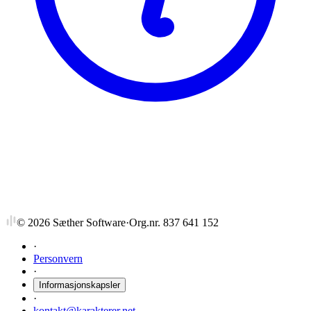
NTNU
FY2900
Fysikk fagdidaktikk
©
2026
Sæther Software
·
Org.nr. 837 641 152
·
Personvern
·
Informasjonskapsler
·
kontakt@karakterer.net