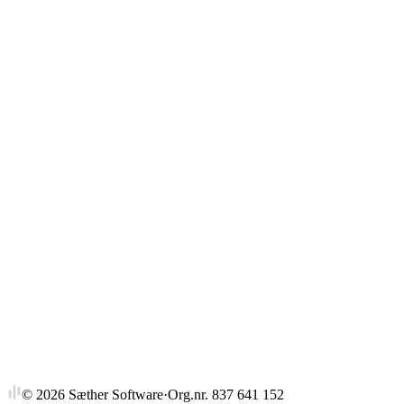
Gjennomsnitt
Strykprosent
©
2026
Sæther Software
·
Org.nr. 837 641 152