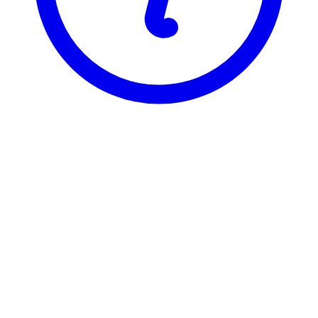
NTNU
FY8100
Karakterisering av faste overflater
Visning
Karakterfordeling