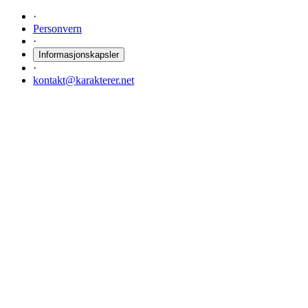
·
Personvern
·
Informasjonskapsler
·
kontakt@karakterer.net