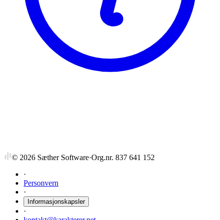
NTNU
GB8200
Videregående sedimentologi
©
2026
Sæther Software
·
Org.nr. 837 641 152
·
Personvern
·
Informasjonskapsler
·
kontakt@karakterer.net