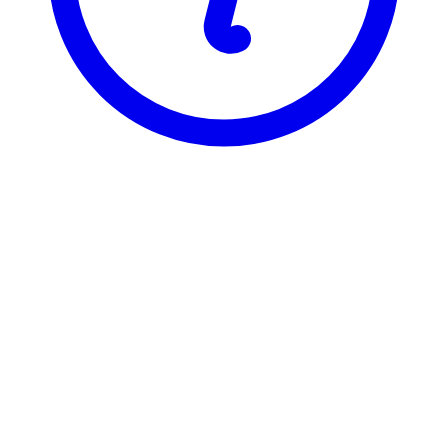
NTNU
GEOG1005
Jordas naturmiljø
Visning
Karakterfordeling