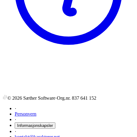
NTNU
HFFILMX/H02
Japansk filmkultur og filmestetikk
©
2026
Sæther Software
·
Org.nr. 837 641 152
·
Personvern
·
Informasjonskapsler
·
kontakt@karakterer.net