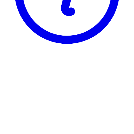
NTNU
HLS3900
Masteroppgave i
helsevitenskap/samfunnsvitenskapelig
variant
Visning