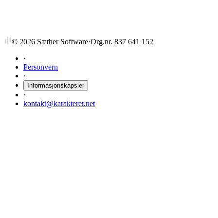
©
2026
Sæther Software
·
Org.nr. 837 641 152
·
Personvern
·
Informasjonskapsler
·
kontakt@karakterer.net