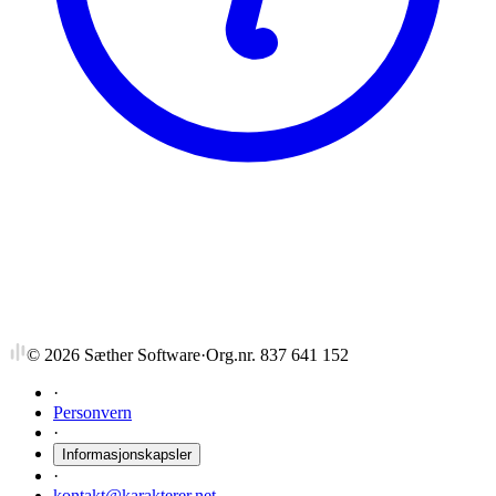
NTNU
IT HF/3
Informatikk avsl. hovedfagemne, 3vt
©
2026
Sæther Software
·
Org.nr. 837 641 152
·
Personvern
·
Informasjonskapsler
·
kontakt@karakterer.net