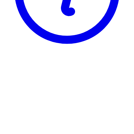
NTNU
KRL1010
Bibelens litteraturhistorie og
virkningshistorie
Visning
Karakterfordeling