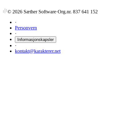
©
2026
Sæther Software
·
Org.nr. 837 641 152
·
Personvern
·
Informasjonskapsler
·
kontakt@karakterer.net