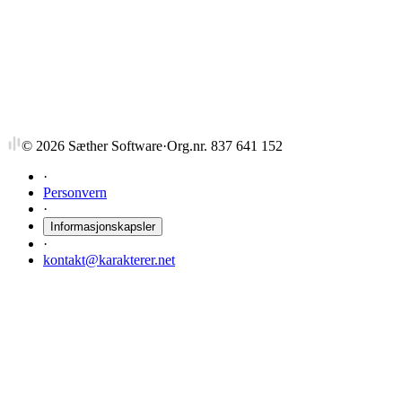
KRL2010-1
Paulus - apostel i et flerkulturelt samfunn
7,5 stp
Avviklet
Sist tilbudt høst 2007
©
2026
Sæther Software
·
Org.nr. 837 641 152
·
Personvern
·
Informasjonskapsler
·
kontakt@karakterer.net