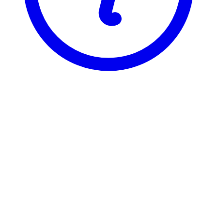
NTNU
KRL2010
KRL2010
KRL2010 er registrert under 2 ulike varianter, som hver har sin egen
emneside. Velg varianten du vil se emnesiden for.
KRL2010-2
Urkristendommen
7,5 stp
Avviklet
Sist tilbudt vår 2017