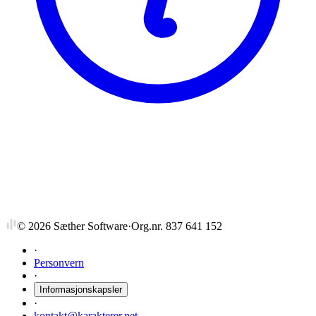
NTNU
KRL3090
Forstudium til masteroppgaven
©
2026
Sæther Software
·
Org.nr. 837 641 152
·
Personvern
·
Informasjonskapsler
·
kontakt@karakterer.net