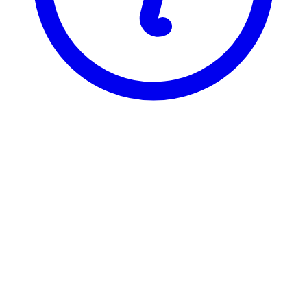
NTNU
KULT3305
Teorier om kjønn, likhet og forskjell
Visning
Karakterfordeling