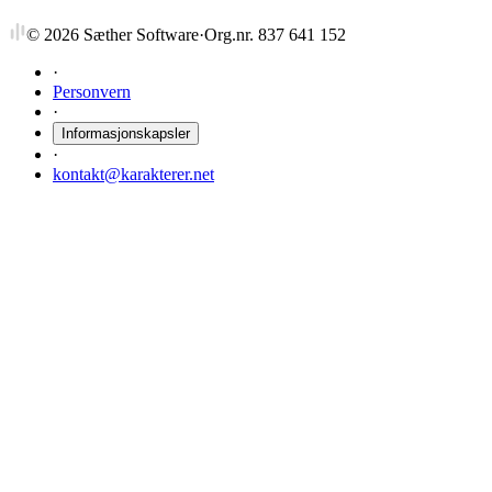
©
2026
Sæther Software
·
Org.nr. 837 641 152
·
Personvern
·
Informasjonskapsler
·
kontakt@karakterer.net