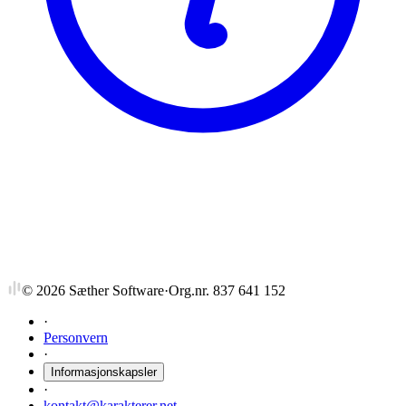
NTNU
LING3000
Selvvalgt emne
©
2026
Sæther Software
·
Org.nr. 837 641 152
·
Personvern
·
Informasjonskapsler
·
kontakt@karakterer.net