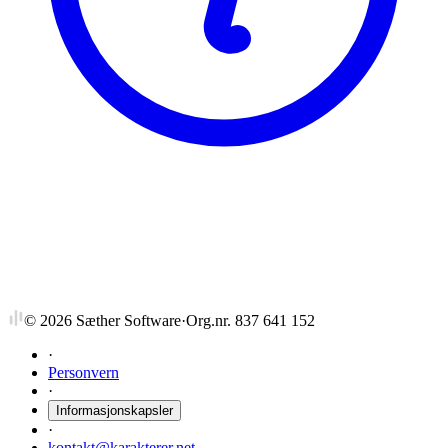
NTNU
MA HF/7,5
Matematikk avsl. hovedfagsemne
©
2026
Sæther Software
·
Org.nr. 837 641 152
·
Personvern
·
Informasjonskapsler
·
kontakt@karakterer.net