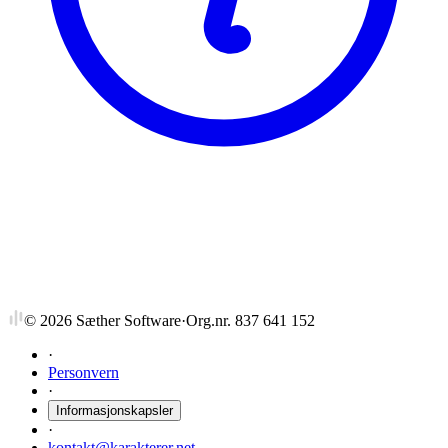
NTNU
MNKKJ365
Enzymkjemi
©
2026
Sæther Software
·
Org.nr. 837 641 152
·
Personvern
·
Informasjonskapsler
·
kontakt@karakterer.net