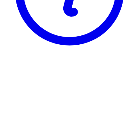
NTNU
MUSP4123
Musikkhistorie B
Visning
Karakterfordeling