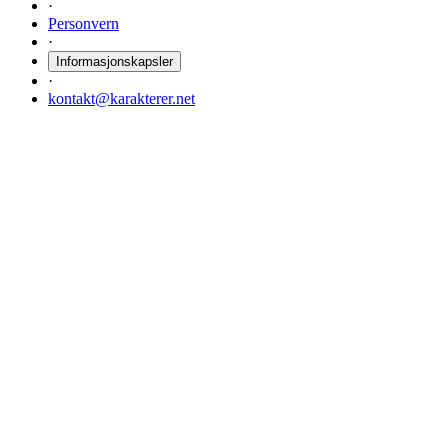
·
Personvern
·
Informasjonskapsler
·
kontakt@karakterer.net