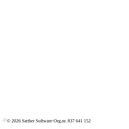
Gjennomsnitt
Strykprosent
©
2026
Sæther Software
·
Org.nr. 837 641 152