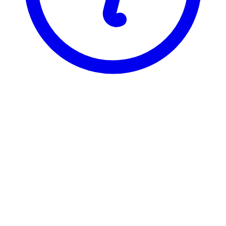
NTNU
NEVR8003
Forsøksdyrlære for forskere
Visning
Karakterfordeling