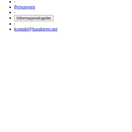
·
Personvern
·
Informasjonskapsler
·
kontakt@karakterer.net