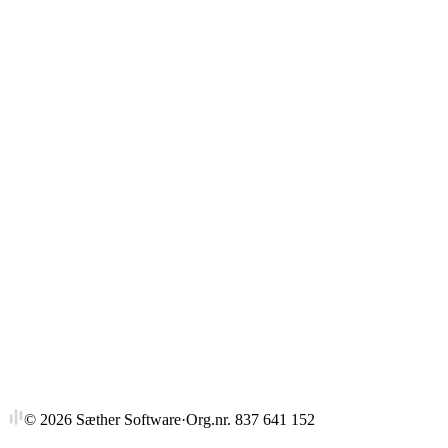
Gjennomsnitt
Strykprosent
©
2026
Sæther Software
·
Org.nr. 837 641 152