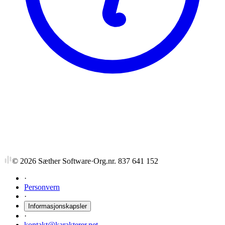
NTNU
NORD8811
Fagteori-metode-formidling nordisk
©
2026
Sæther Software
·
Org.nr. 837 641 152
·
Personvern
·
Informasjonskapsler
·
kontakt@karakterer.net