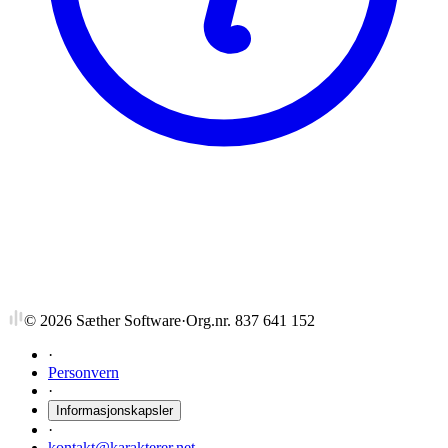
NTNU
NORX1007
Nordisk litteraturhistorie
©
2026
Sæther Software
·
Org.nr. 837 641 152
·
Personvern
·
Informasjonskapsler
·
kontakt@karakterer.net