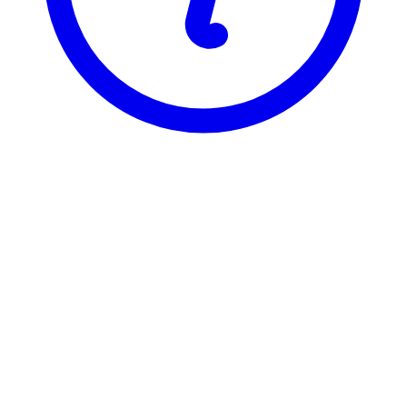
NTNU
POL3001
Demokratiteori
Visning
Karakterfordeling