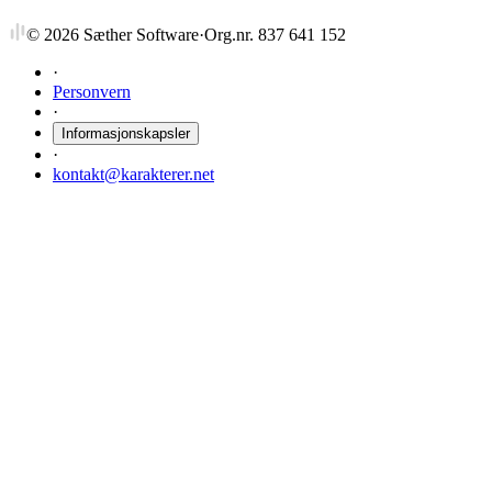
©
2026
Sæther Software
·
Org.nr. 837 641 152
·
Personvern
·
Informasjonskapsler
·
kontakt@karakterer.net