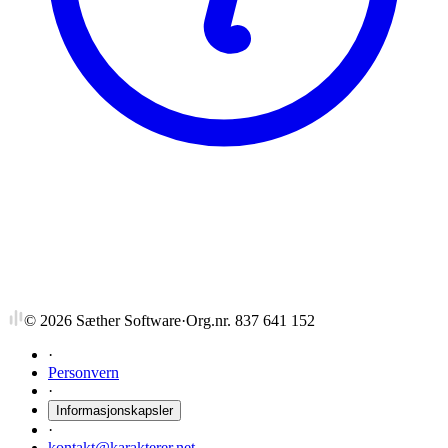
NTNU
PPU4923
Fagdidaktikk i informatikk - u/praksis
©
2026
Sæther Software
·
Org.nr. 837 641 152
·
Personvern
·
Informasjonskapsler
·
kontakt@karakterer.net