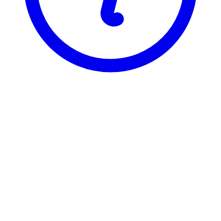
NTNU
PSY1004
Sosialpsykologi
Visning
Karakterfordeling