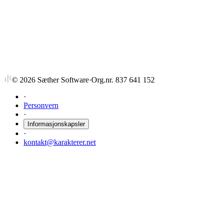
PSYPRO4021-1
Humanfysiologi
7,5 stp
Avviklet
Sist tilbudt vår 2010
©
2026
Sæther Software
·
Org.nr. 837 641 152
·
Personvern
·
Informasjonskapsler
·
kontakt@karakterer.net