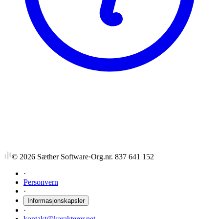
NTNU
SØK3501
Kommunal økonomi
©
2026
Sæther Software
·
Org.nr. 837 641 152
·
Personvern
·
Informasjonskapsler
·
kontakt@karakterer.net