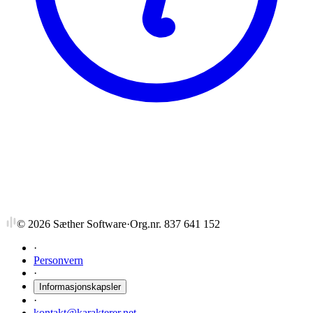
NTNU
SAA5050
Boligkunnskap
©
2026
Sæther Software
·
Org.nr. 837 641 152
·
Personvern
·
Informasjonskapsler
·
kontakt@karakterer.net