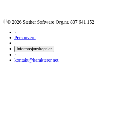
©
2026
Sæther Software
·
Org.nr. 837 641 152
·
Personvern
·
Informasjonskapsler
·
kontakt@karakterer.net