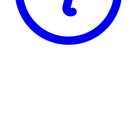
NTNU
SOS1000
Innføring i sosiologi
Visning
Karakterfordeling