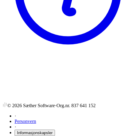
NTNU
SVSANT103
Identitet: dannelse og kommunikasjon av
identiteter
©
2026
Sæther Software
·
Org.nr. 837 641 152
·
Personvern
·
Informasjonskapsler