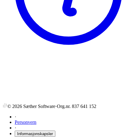
NTNU
SVSOS370
Vennskap, nettverk og personlige
samfunn
©
2026
Sæther Software
·
Org.nr. 837 641 152
·
Personvern
·
Informasjonskapsler