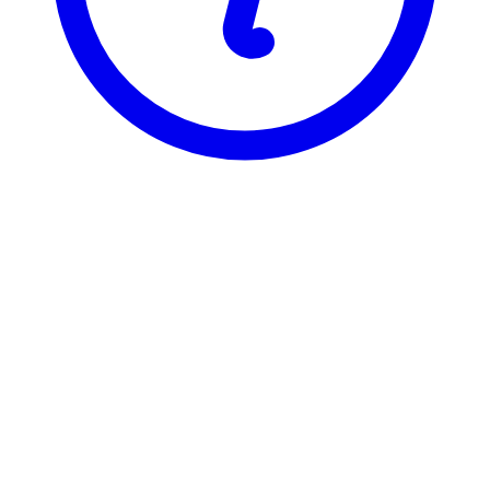
NTNU
TBA4925
Geomatikk, masteroppgave
Visning
Karakterfordeling