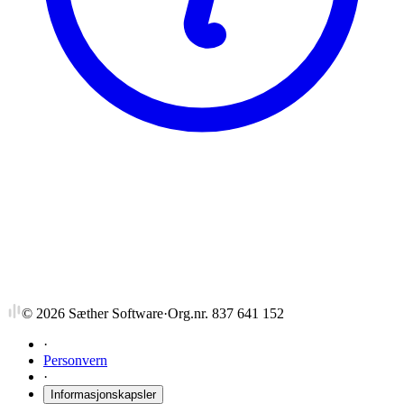
NTNU
TDT4760
Sårbarhet og sikkerhet i data- og
informasjonssystemer, fordypningsemne
©
2026
Sæther Software
·
Org.nr. 837 641 152
·
Personvern
·
Informasjonskapsler