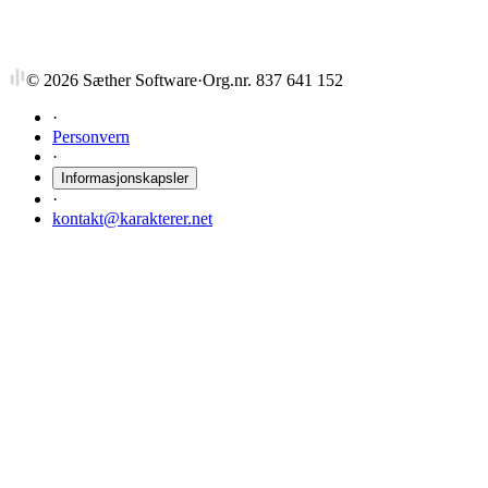
©
2026
Sæther Software
·
Org.nr. 837 641 152
·
Personvern
·
Informasjonskapsler
·
kontakt@karakterer.net