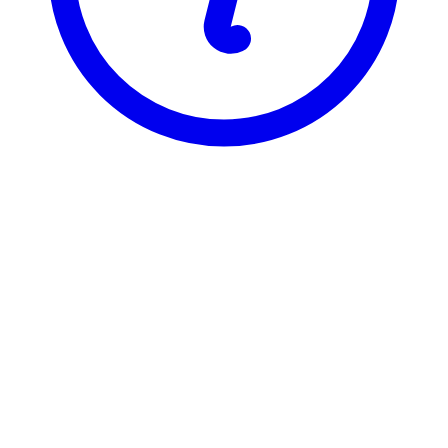
NTNU
TEP4100
Fluidmekanikk
Visning
Karakterfordeling