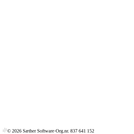
Gjennomsnitt
Strykprosent
©
2026
Sæther Software
·
Org.nr. 837 641 152