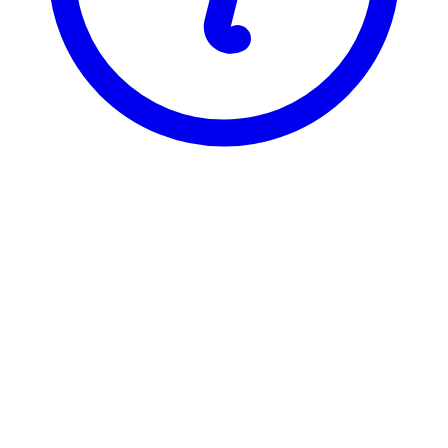
NTNU
TEP4210
Luftforurensning og renseutstyr
Visning
Karakterfordeling