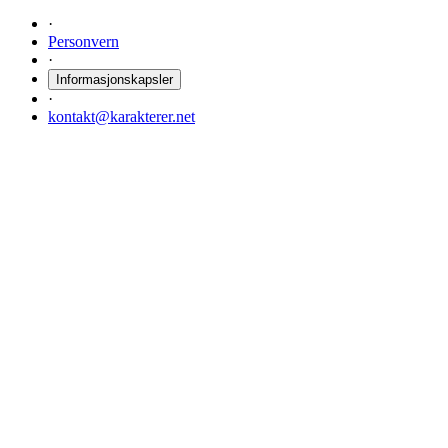
·
Personvern
·
Informasjonskapsler
·
kontakt@karakterer.net