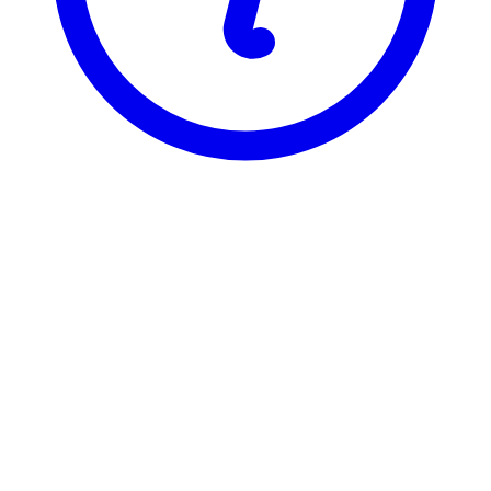
NTNU
TEP4220
Miljøpåvirkningsindikatorer for
beslutningsstøtte
Visning
Karakterfordeling