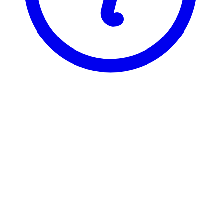
NTNU
TEP4920
Energi og miljø, masteroppgave
Visning
Karakterfordeling