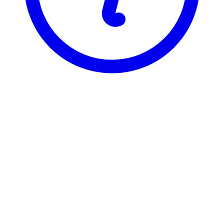
NTNU
TIØ4252
Teknologiledelse
Visning
Karakterfordeling