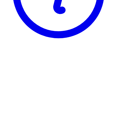
NTNU
TIØ4720
Prosjektledelse, fordypningsemne
Visning
Karakterfordeling