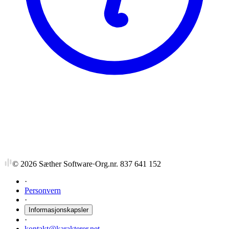
NTNU
TKJ4210
Uorganisk kjemi, videregående kurs
©
2026
Sæther Software
·
Org.nr. 837 641 152
·
Personvern
·
Informasjonskapsler
·
kontakt@karakterer.net