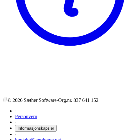
NTNU
TKP4750
Papir og fiberteknologi, fordypningsemne
©
2026
Sæther Software
·
Org.nr. 837 641 152
·
Personvern
·
Informasjonskapsler
·
kontakt@karakterer.net