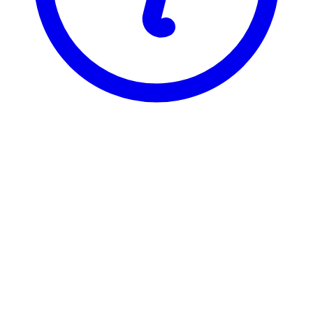
NTNU
TMR4115
Prosjekteringsmetoder
Visning
Karakterfordeling