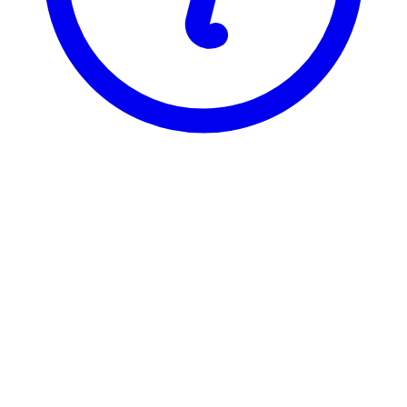
NTNU
TT2010
Musikk og sansning
Visning
Karakterfordeling