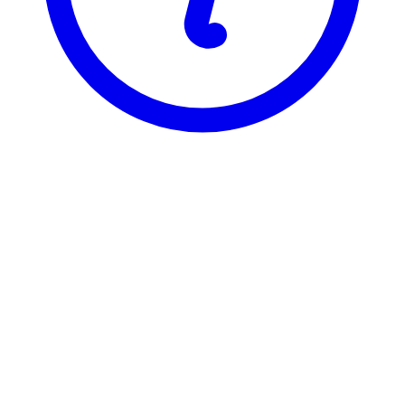
NTNU
TTK4145
Sanntidsprogrammering
Visning
Karakterfordeling