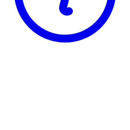
NTNU
TTK4900
Teknisk kybernetikk, masteroppgave
Visning
Karakterfordeling