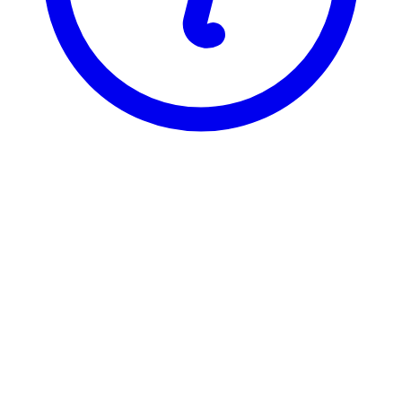
NTNU
TVM4910
Vassdragsteknikk, masteroppgave
Visning
Karakterfordeling